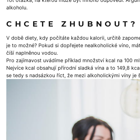
Toť otázka, na kterou může být mnoho odpovědí. Argume
alkoholu.
CHCETE ZHUBNOUT?
V době diety, kdy počítáte každou kalorii, určitě zapom
je to možné? Pokud si dopřejete nealkoholické víno, máte
číší naplněnou vodou.
Pro zajímavost uvádíme příklad množství kcal na 100 ml
Nejvíce kcal obsahují přírodní sladká vína a to 149,8 k
se tedy s nadsázkou říct, že mezi alkoholickými víny je š