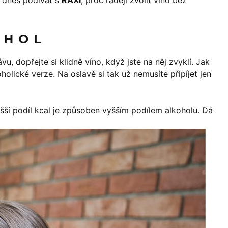
e dnes podívat s
RAXI
, proč raději zvolit víno bez
OHOL
 dopřejte si klidně víno, když jste na něj zvyklí. Jak
olické verze. Na oslavě si tak už nemusíte připíjet jen
yšší podíl kcal je způsoben vyšším podílem alkoholu. Dá