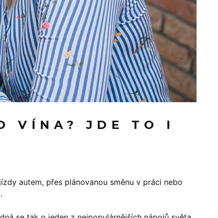
 VÍNA? JDE TO I
 jízdy autem, přes plánovanou směnu v práci nebo
.
edná se tak o jeden z nejpopulárnějších nápojů světa.