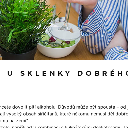
I U SKLENKY DOBRÉHO
cete dovolit pití alkoholu. Důvodů může být spousta – od
mají vysoký obsah siřičitanů, které někomu nemusí děl dobře
ama na zemi“.
stole, například v kombinaci s kulinářskými delikatesami. J