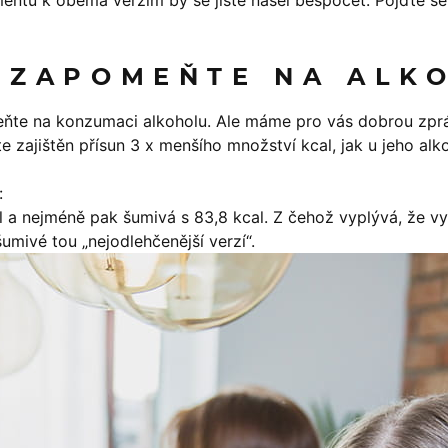
ntů k oběma verzím by se jistě našel bespočet. Pojďte s
 ZAPOMEŇTE NA ALK
eňte na konzumaci alkoholu. Ale máme pro vás dobrou zprávu,
 zajištěn přísun 3 x menšího množství kcal, jak u jeho alkoh
:
cal a nejméně pak šumivá s 83,8 kcal. Z čehož vyplývá, že v
umivé tou „nejodlehčenější verzí“.