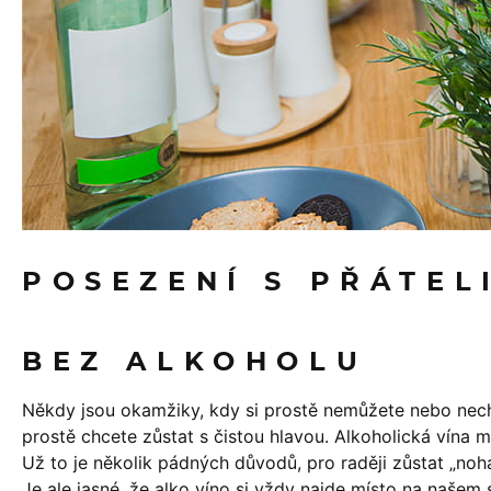
POSEZENÍ S PŘÁTEL
BEZ ALKOHOLU
Někdy jsou okamžiky, kdy si prostě nemůžete nebo nech
prostě chcete zůstat s čistou hlavou. Alkoholická vína 
Už to je několik pádných důvodů, pro raději zůstat „noh
Je ale jasné, že alko víno si vždy najde místo na našem 