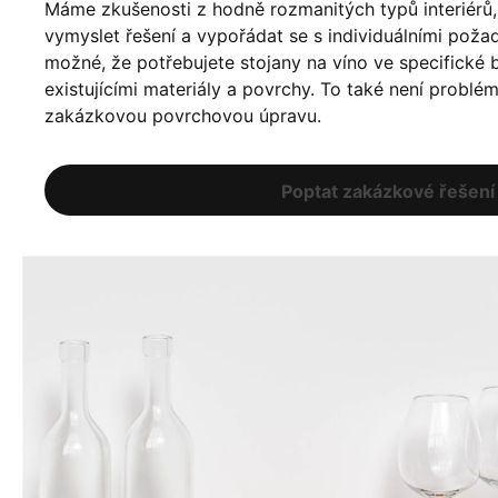
Máme zkušenosti z hodně rozmanitých typů interiér
vymyslet řešení a vypořádat se s individuálními poža
možné, že potřebujete stojany na víno ve specifické ba
existujícími materiály a povrchy. To také není problé
zakázkovou povrchovou úpravu.
Poptat zakázkové řešení