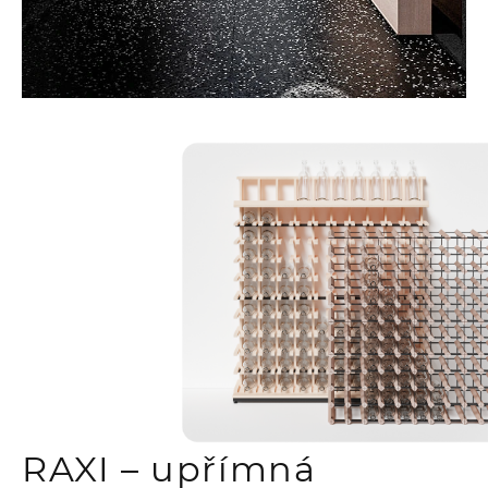
RAXI – upřímná