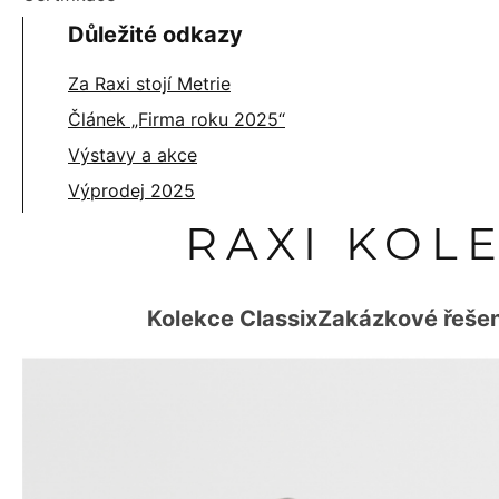
Důležité odkazy
Za Raxi stojí Metrie
Článek „Firma roku 2025“
Výstavy a akce
Výprodej 2025
RAXI KOL
Kolekce Classix
Zakázkové řešen