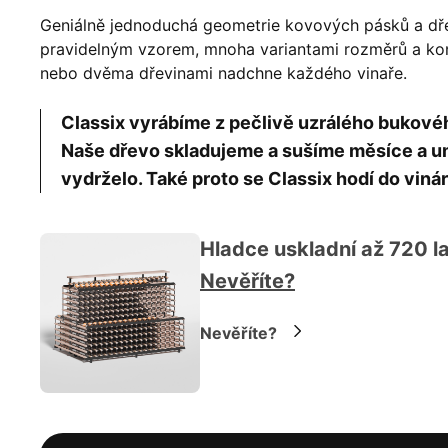
Geniálně jednoduchá geometrie kovových pásků a dř
pravidelným vzorem, mnoha variantami rozměrů a konf
nebo dvěma dřevinami nadchne každého vinaře.
Classix vyrábíme z pečlivě uzrálého bukov
Naše dřevo skladujeme a sušíme měsíce a um
vydrželo. Také proto se Classix hodí do vinár
Hladce uskladní až 720 la
Nevěříte?
Nevěříte?