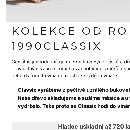
KOLEKCE OD R
1990
CLASSIX
Geniálně jednoduchá geometrie kovových pásků a dř
pravidelným vzorem, mnoha variantami rozměrů a konf
nebo dvěma dřevinami nadchne každého vinaře.
Classix vyrábíme z pečlivě uzrálého bukov
Naše dřevo skladujeme a sušíme měsíce a um
vydrželo. Také proto se Classix hodí do vinár
Hladce uskladní až 720 la