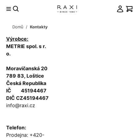
Přejít
na
obsah
Domů
/
Kontakty
račovat
Výrobce:
košíku
METRIE spol. s r.
o.
Moravičanská 20
789 83, Loštice
Česká Republika
IČ 45194467
DIČ CZ45194467
info@raxi.cz
Telefon:
Prodejna: +420-