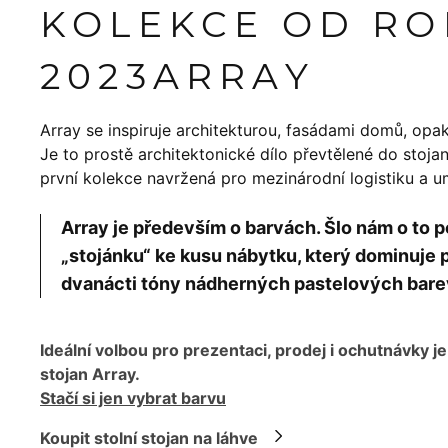
KOLEKCE OD R
2023
ARRAY
Array se inspiruje architekturou, fasádami domů, opakov
Je to prostě architektonické dílo převtělené do stoj
první kolekce navržená pro mezinárodní logistiku a 
Array je především o barvách. Šlo nám o t
„stojánku“ ke kusu nábytku, který dominuje p
dvanácti tóny nádherných pastelových bare
Ideální volbou pro prezentaci, prodej i ochutnávky je
stojan Array.
Stačí si jen vybrat barvu
Koupit stolní stojan na láhve