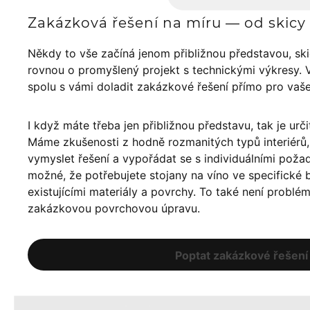
Zakázková řešení na míru — od skicy 
Někdy to vše začíná jenom přibližnou představou, sk
rovnou o promyšlený projekt s technickými výkresy. 
spolu s vámi doladit zakázkové řešení přímo pro vaš
I když máte třeba jen přibližnou představu, tak je urči
Máme zkušenosti z hodně rozmanitých typů interiér
vymyslet řešení a vypořádat se s individuálními poža
možné, že potřebujete stojany na víno ve specifické ba
existujícími materiály a povrchy. To také není problé
zakázkovou povrchovou úpravu.
Poptat zakázkové řešení