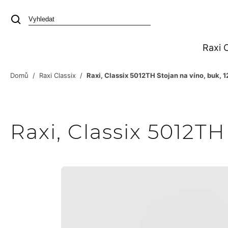
Přejít
na
obsah
Raxi C
Domů
/
Raxi Classix
/
Raxi, Classix 5012TH Stojan na víno, buk, 1
Raxi, Classix 5012TH