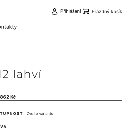
Prázdný košík
Přihlášení
Nákupní
košík
ontakty
Pokračovat
do košíku
12 lahví
Měrná
 862 Kč
cena:
Zvolte variantu
RVA