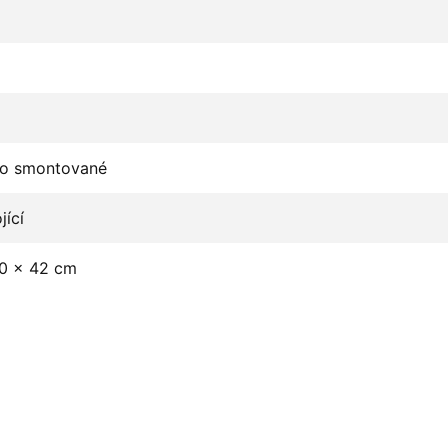
o smontované
jící
30 x 42 cm