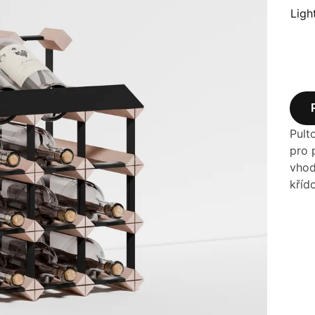
Ligh
Pult
pro 
vhod
kříd