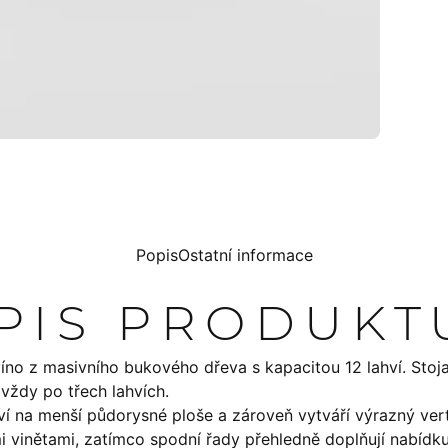
Popis
Ostatní informace
OPIS PRODUKT
íno z masivního bukového dřeva s kapacitou 12 lahví. Stojan
vždy po třech lahvích.
í na menší půdorysné ploše a zároveň vytváří výrazný vert
mi vinětami, zatímco spodní řady přehledně doplňují nabídku