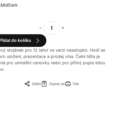
t
Mid
Dark
−
+
Přidat do košíku
ový stojánek pro 12 lahví ve verzi nasstojato. Hodí se
pro uložení, prezentace a prodej vína. Čelní lišta je
ná pro umístění cenovky nebo pro přímý popis bílou
ou.
Sdílet
Zeptat se
Tisk