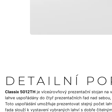
DETAILNÍ P
Classix 5012TH
je víceúrovňový prezentační stojan na v
lahve uspořádány do čtyř prezentačních řad nad sebou, 
Toto uspořádání umožňuje prezentovat stejný počet lahv
řada slouží k vystavení vybraných lahví s dobře čitelný