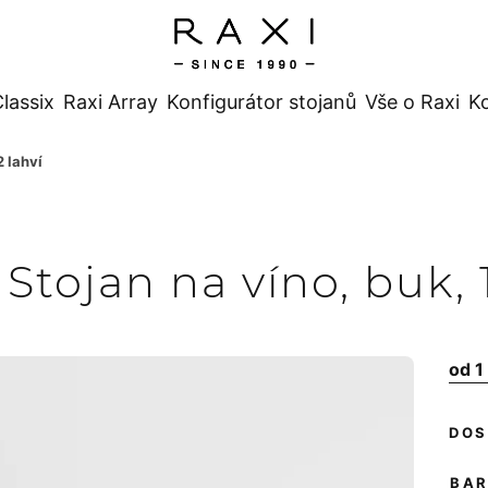
lassix
Raxi Array
Konfigurátor stojanů
Vše o Raxi
K
2 lahví
 Stojan na víno, buk, 
od
1
BA