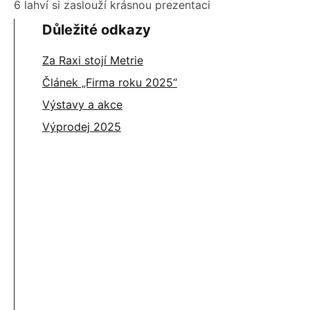
6 lahví si zaslouží krásnou prezentaci
Důležité odkazy
Za Raxi stojí Metrie
Článek „Firma roku 2025“
Výstavy a akce
Výprodej 2025