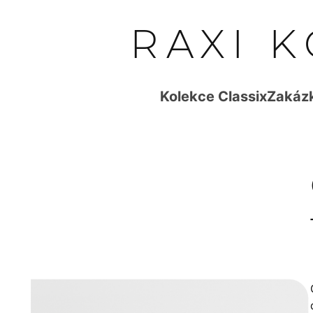
RAXI 
Kolekce Classix
Zakázk