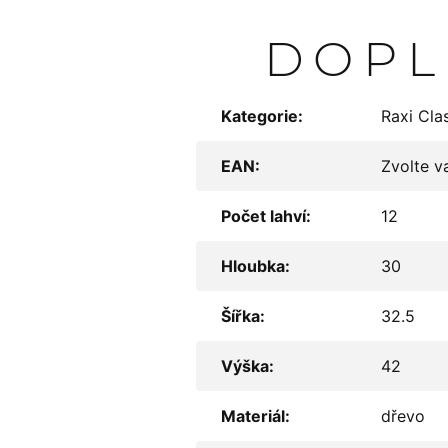
DOPL
Kategorie
:
Raxi Cla
EAN
:
Zvolte v
Počet lahví
:
12
Hloubka
:
30
Šířka
:
32.5
Výška
:
42
Materiál
:
dřevo