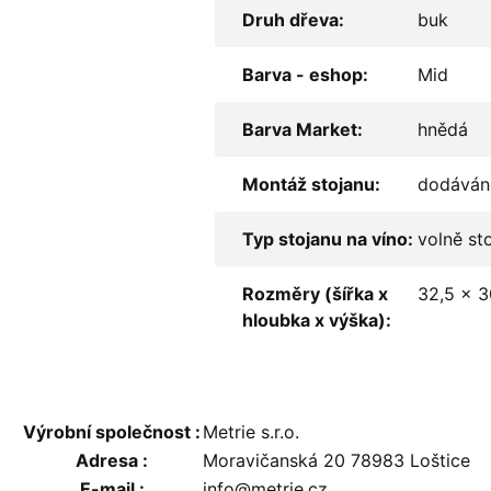
Druh dřeva
:
buk
Barva - eshop
:
Mid
Barva Market
:
hnědá
Montáž stojanu
:
dodáván
Typ stojanu na víno
:
volně sto
Rozměry (šířka x
32,5 x 
hloubka x výška)
:
Výrobní společnost
:
Metrie s.r.o.
Adresa
:
Moravičanská 20 78983 Loštice
E-mail
:
info@metrie.cz