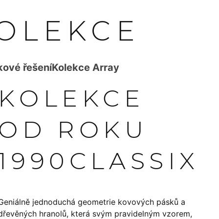
KOLEKCE
ové řešení
Kolekce Array
KOLEKCE
OD ROKU
1990
CLASSIX
Geniálně jednoduchá geometrie kovových pásků a
dřevěných hranolů, která svým pravidelným vzorem,