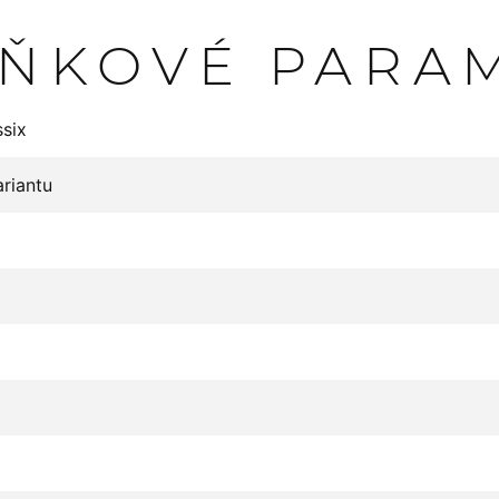
ŇKOVÉ PARA
ssix
ariantu