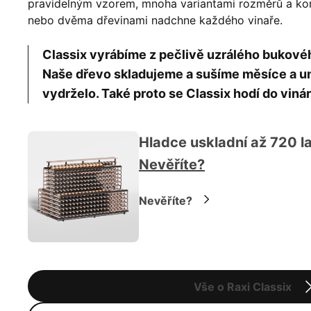
pravidelným vzorem, mnoha variantami rozměrů a konf
nebo dvěma dřevinami nadchne každého vinaře.
Classix vyrábíme z pečlivě uzrálého bukov
Naše dřevo skladujeme a sušíme měsíce a um
vydrželo. Také proto se Classix hodí do vinár
Hladce uskladní až 720 la
Nevěříte?
Nevěříte?
Vše o Raxi Classix