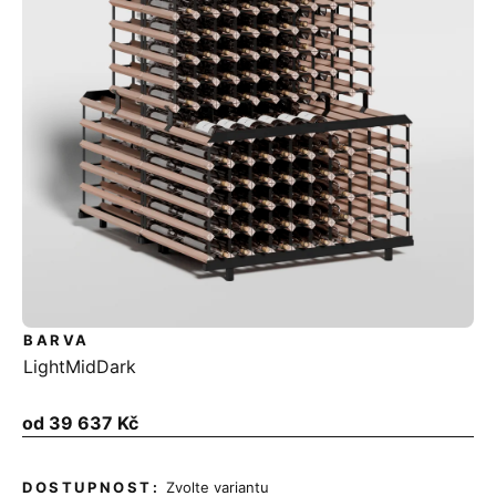
BARVA
Light
Mid
Dark
Měrná
od
39 637 Kč
cena:
Zvolte variantu