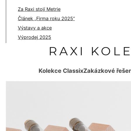
Za Raxi stojí Metrie
Článek „Firma roku 2025“
Výstavy a akce
Výprodej 2025
RAXI KOL
Kolekce Classix
Zakázkové řešen