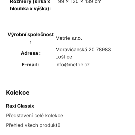
Rozměry (šířka x
99 x 120 x 139 cm
hloubka x výška)
:
Výrobní společnost
Metrie s.r.o.
:
Moravičanská 20 78983
Adresa
:
Loštice
E-mail
:
info@metrie.cz
ZÁPATÍ
Kolekce
Raxi Classix
Představení celé kolekce
Přehled všech produktů