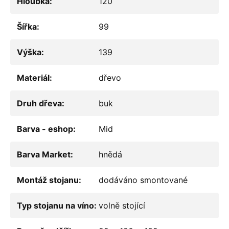
Hloubka
:
120
Šířka
:
99
Výška
:
139
Materiál
:
dřevo
Druh dřeva
:
buk
Barva - eshop
:
Mid
Barva Market
:
hnědá
Montáž stojanu
:
dodáváno smontované
Typ stojanu na víno
:
volně stojící