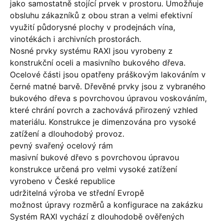
jako samostatně stojící prvek v prostoru. Umožňuje
obsluhu zákazníků z obou stran a velmi efektivní
využití půdorysné plochy v prodejnách vína,
vinotékách i archivních prostorách.
Nosné prvky systému RAXI jsou vyrobeny z
konstrukční oceli a masivního bukového dřeva.
Ocelové části jsou opatřeny práškovým lakováním v
černé matné barvě. Dřevěné prvky jsou z vybraného
bukového dřeva s povrchovou úpravou voskováním,
které chrání povrch a zachovává přirozený vzhled
materiálu. Konstrukce je dimenzována pro vysoké
zatížení a dlouhodobý provoz.
pevný svařený ocelový rám
masivní bukové dřevo s povrchovou úpravou
konstrukce určená pro velmi vysoké zatížení
vyrobeno v České republice
udržitelná výroba ve střední Evropě
možnost úpravy rozměrů a konfigurace na zakázku
Systém RAXI vychází z dlouhodobě ověřených