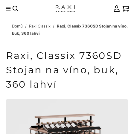
Přejít
na
obsah
Domů
/
Raxi Classix
/
Raxi, Classix 7360SD Stojan na víno,
račovat
buk, 360 lahví
košíku
Raxi, Classix 7360SD
Stojan na víno, buk,
360 lahví