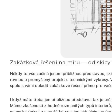
Zakázková řešení na míru — od skicy 
Někdy to vše začíná jenom přibližnou představou, sk
rovnou o promyšlený projekt s technickými výkresy. 
spolu s vámi doladit zakázkové řešení přímo pro vaš
I když máte třeba jen přibližnou představu, tak je urči
Máme zkušenosti z hodně rozmanitých typů interiér
vymyslet řešení a vypořádat se s individuálními poža