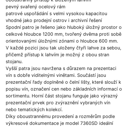
pevný svařený ocelový rám
patrové uspořádání s velmi vysokou kapacitou
vhodné jako prodejní ostrov i archivní řešení
Spodní patro je řešeno jako hluboký úložný prostor o
celkové hloubce 1200 mm, tvořený dvěma proti sobě
orientovanými úložnými zónami o hloubce 600 mm.
V každé pozici jsou tak uloženy čtyři lahve za sebou,
přičemž přístup k lahvím je možný z obou stran
stojanu.
Vyšší patra jsou navržena s důrazem na prezentaci
vín s dobře viditelnými vinětami. Součástí jsou
prezentační řady doplněné o čelní lišty, které slouží k
popisu vín, označení cen nebo základních informací o
sortimentu. Horní část stojanu funguje jako výrazný
prezentační prvek pro zvýraznění vybraných vín
nebo tematických kolekcí.
Díky oboustrannému provedení a rozměrům podle
výkresové dokumentace je model 7360SD ideální