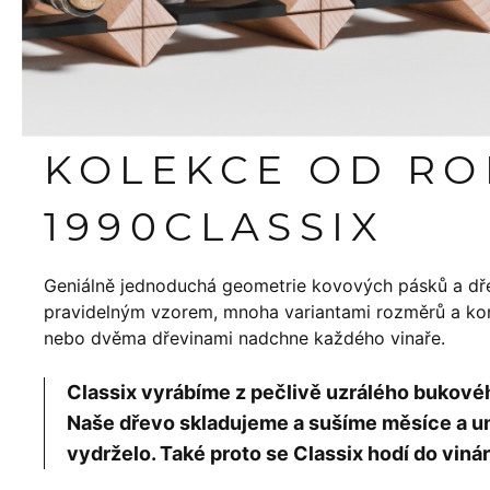
KOLEKCE OD R
1990
CLASSIX
Geniálně jednoduchá geometrie kovových pásků a dř
pravidelným vzorem, mnoha variantami rozměrů a konf
nebo dvěma dřevinami nadchne každého vinaře.
Classix vyrábíme z pečlivě uzrálého bukov
Naše dřevo skladujeme a sušíme měsíce a um
vydrželo. Také proto se Classix hodí do vinár