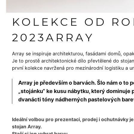
KOLEKCE OD R
2023
ARRAY
Array se inspiruje architekturou, fasádami domů, opakov
Je to prostě architektonické dílo převtělené do stoj
první kolekce navržená pro mezinárodní logistiku a 
Array je především o barvách. Šlo nám o t
„stojánku“ ke kusu nábytku, který dominuje p
dvanácti tóny nádherných pastelových bare
Ideální volbou pro prezentaci, prodej i ochutnávky je
stojan Array.
Stačí si jen vybrat barvu