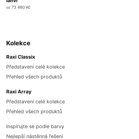
lahví
73 480 Kč
od
Ovládací
prvky
ZÁPATÍ
Kolekce
výpisu
Raxi Classix
Představení celé kolekce
Přehled všech produktů
Raxi Array
Představení celé kolekce
Přehled všech produktů
Inspirujte se podle barvy
Nejlepší nástěnná řešení