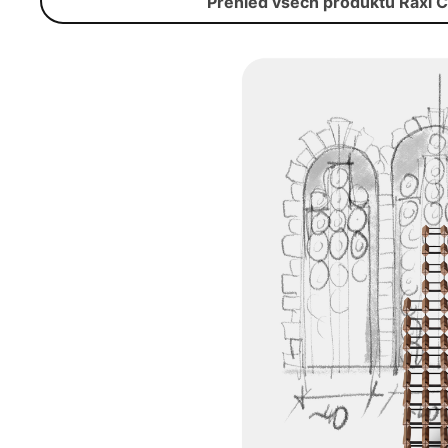
Přehled všech produktů Raxi C