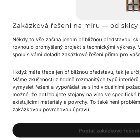
Zakázková řešení na míru — od skicy 
Někdy to vše začíná jenom přibližnou představou, sk
rovnou o promyšlený projekt s technickými výkresy. 
spolu s vámi doladit zakázkové řešení přímo pro vaš
I když máte třeba jen přibližnou představu, tak je urči
Máme zkušenosti z hodně rozmanitých typů interiér
vymyslet řešení a vypořádat se s individuálními poža
možné, že potřebujete stojany na víno ve specifické ba
existujícími materiály a povrchy. To také není problé
zakázkovou povrchovou úpravu.
Poptat zakázkové řešení