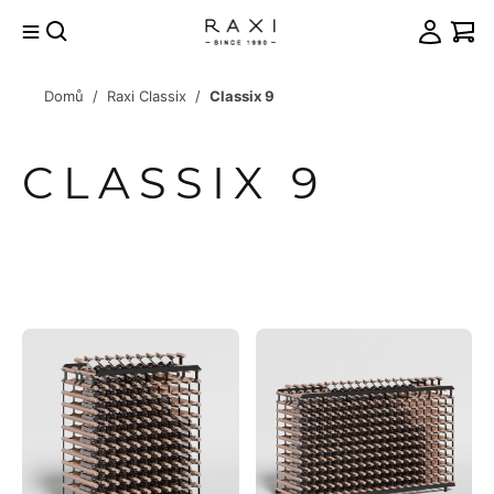
Přejít
na
obsah
Domů
/
Raxi Classix
/
Classix 9
račovat
košíku
CLASSIX 9
VÝPIS
PRODUKTŮ