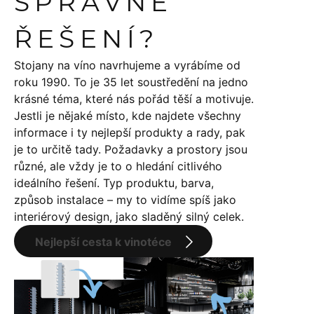
SPRÁVNÉ
ŘEŠENÍ?
Stojany na víno navrhujeme a vyrábíme od
roku 1990. To je 35 let soustředění na jedno
krásné téma, které nás pořád těší a motivuje.
Jestli je nějaké místo, kde najdete všechny
informace i ty nejlepší produkty a rady, pak
je to určitě tady. Požadavky a prostory jsou
různé, ale vždy je to o hledání citlivého
ideálního řešení. Typ produktu, barva,
způsob instalace – my to vidíme spíš jako
interiérový design, jako sladěný silný celek.
Nejlepší cesta k vinotéce