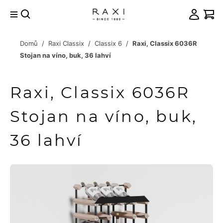
Přejít
na
obsah
Domů
/
Raxi Classix
/
Classix 6
/
Raxi, Classix 6036R
račovat
Stojan na víno, buk, 36 lahví
košíku
Raxi, Classix 6036R
Stojan na víno, buk,
36 lahví