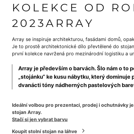
KOLEKCE OD R
2023
ARRAY
Array se inspiruje architekturou, fasádami domů, opakov
Je to prostě architektonické dílo převtělené do stoj
první kolekce navržená pro mezinárodní logistiku a 
Array je především o barvách. Šlo nám o t
„stojánku“ ke kusu nábytku, který dominuje p
dvanácti tóny nádherných pastelových bare
Ideální volbou pro prezentaci, prodej i ochutnávky je
stojan Array.
Stačí si jen vybrat barvu
Koupit stolní stojan na láhve