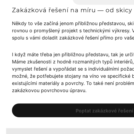
Zakázková řešení na míru — od skicy 
Někdy to vše začíná jenom přibližnou představou, sk
rovnou o promyšlený projekt s technickými výkresy. 
spolu s vámi doladit zakázkové řešení přímo pro vaš
I když máte třeba jen přibližnou představu, tak je urči
Máme zkušenosti z hodně rozmanitých typů interiér
vymyslet řešení a vypořádat se s individuálními poža
možné, že potřebujete stojany na víno ve specifické ba
existujícími materiály a povrchy. To také není problé
zakázkovou povrchovou úpravu.
Poptat zakázkové řešení