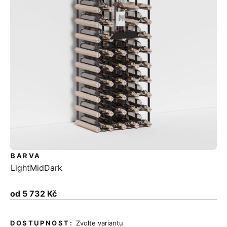
BARVA
Light
Mid
Dark
Měrná
od
5 732 Kč
cena:
Zvolte variantu