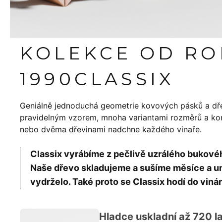
KOLEKCE OD R
1990
CLASSIX
Geniálně jednoduchá geometrie kovových pásků a dř
pravidelným vzorem, mnoha variantami rozměrů a konf
nebo dvěma dřevinami nadchne každého vinaře.
Classix vyrábíme z pečlivě uzrálého bukov
Naše dřevo skladujeme a sušíme měsíce a um
vydrželo. Také proto se Classix hodí do vinár
Hladce uskladní až 720 la