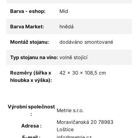
Barva - eshop
:
Mid
Barva Market
:
hnědá
Montáž stojanu
:
dodáváno smontované
Typ stojanu na víno
:
volně stojící
Rozměry (šířka x
42 x 30 x 108,5 cm
hloubka x výška)
:
Výrobní společnost
Metrie s.r.o.
:
Moravičanská 20 78983
Adresa
:
Loštice
E-mail
:
info@metrie.cz