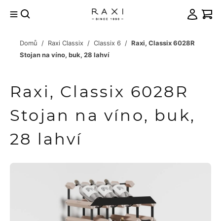
Přejít
na
obsah
Domů
/
Raxi Classix
/
Classix 6
/
Raxi, Classix 6028R
račovat
Stojan na víno, buk, 28 lahví
košíku
Raxi, Classix 6028R
Stojan na víno, buk,
28 lahví