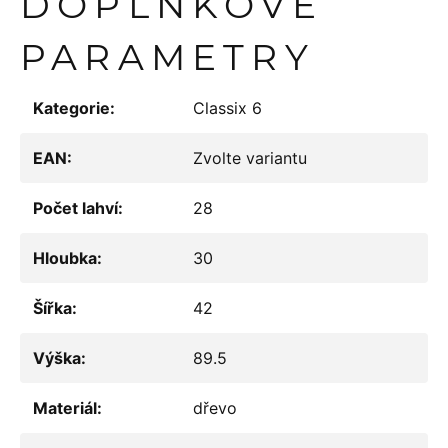
DOPLŇKOVÉ
PARAMETRY
Kategorie
:
Classix 6
EAN
:
Zvolte variantu
Počet lahví
:
28
Hloubka
:
30
Šířka
:
42
Výška
:
89.5
Materiál
:
dřevo