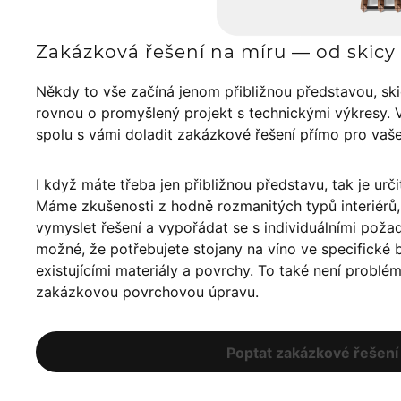
Zakázková řešení na míru — od skicy 
Někdy to vše začíná jenom přibližnou představou, sk
rovnou o promyšlený projekt s technickými výkresy. 
spolu s vámi doladit zakázkové řešení přímo pro vaš
I když máte třeba jen přibližnou představu, tak je urči
Máme zkušenosti z hodně rozmanitých typů interiér
vymyslet řešení a vypořádat se s individuálními poža
možné, že potřebujete stojany na víno ve specifické ba
existujícími materiály a povrchy. To také není problé
zakázkovou povrchovou úpravu.
Poptat zakázkové řešení