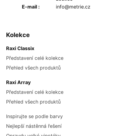
E-mail
:
info@metrie.cz
ZÁPATÍ
Kolekce
Raxi Classix
Představení celé kolekce
Přehled všech produktů
Raxi Array
Představení celé kolekce
Přehled všech produktů
Inspirujte se podle barvy
Nejlepší nástěnná řešení
Opravdu velké vinotéky