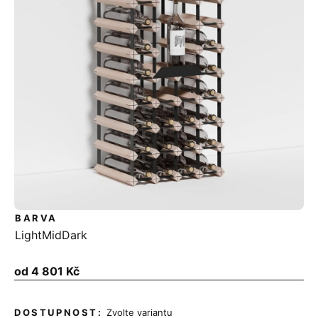
BARVA
Light
Mid
Dark
Měrná
od
4 801 Kč
cena:
Zvolte variantu