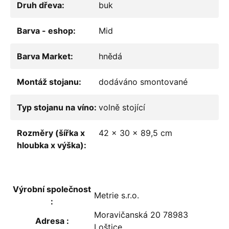
Druh dřeva
:
buk
Barva - eshop
:
Mid
Barva Market
:
hnědá
Montáž stojanu
:
dodáváno smontované
Typ stojanu na víno
:
volně stojící
Rozměry (šířka x
42 x 30 x 89,5 cm
hloubka x výška)
:
Výrobní společnost
Metrie s.r.o.
:
Moravičanská 20 78983
Adresa
:
Loštice