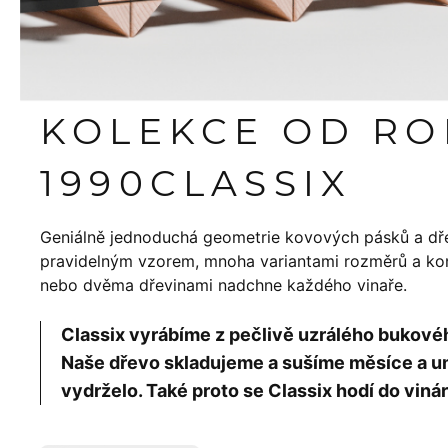
KOLEKCE OD R
1990
CLASSIX
Geniálně jednoduchá geometrie kovových pásků a dř
pravidelným vzorem, mnoha variantami rozměrů a konf
nebo dvěma dřevinami nadchne každého vinaře.
Classix vyrábíme z pečlivě uzrálého bukov
Naše dřevo skladujeme a sušíme měsíce a um
vydrželo. Také proto se Classix hodí do vinár