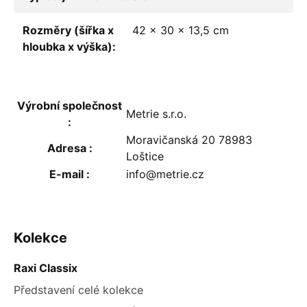
Rozměry (šířka x
42 x 30 x 13,5 cm
hloubka x výška)
:
Výrobní společnost
Metrie s.r.o.
:
Moravičanská 20 78983
Adresa
:
Loštice
E-mail
:
info@metrie.cz
ZÁPATÍ
Kolekce
Raxi Classix
Představení celé kolekce