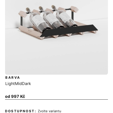
BARVA
Light
Mid
Dark
Měrná
od
997 Kč
cena:
Zvolte variantu