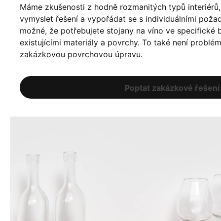
Máme zkušenosti z hodně rozmanitých typů interiér
vymyslet řešení a vypořádat se s individuálními poža
možné, že potřebujete stojany na víno ve specifické ba
existujícími materiály a povrchy. To také není problé
zakázkovou povrchovou úpravu.
Poptat zakázkové řešení