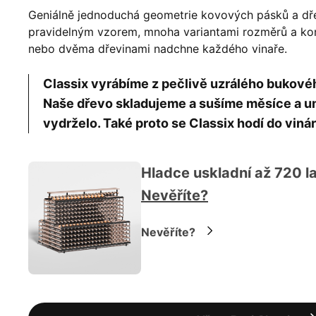
Geniálně jednoduchá geometrie kovových pásků a dř
pravidelným vzorem, mnoha variantami rozměrů a konf
nebo dvěma dřevinami nadchne každého vinaře.
Classix vyrábíme z pečlivě uzrálého bukov
Naše dřevo skladujeme a sušíme měsíce a um
vydrželo. Také proto se Classix hodí do vinár
Hladce uskladní až 720 la
Nevěříte?
Nevěříte?