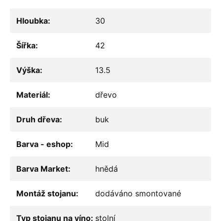
Hloubka
:
30
Šířka
:
42
Výška
:
13.5
Materiál
:
dřevo
Druh dřeva
:
buk
Barva - eshop
:
Mid
Barva Market
:
hnědá
Montáž stojanu
:
dodáváno smontované
Typ stojanu na víno
:
stolní