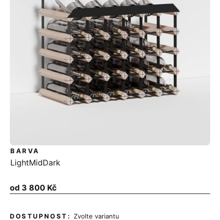
BARVA
Light
Mid
Dark
Měrná
od
3 800 Kč
cena:
Zvolte variantu