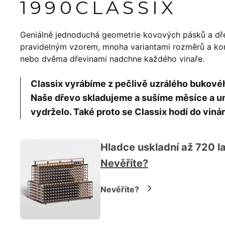
1990
CLASSIX
Geniálně jednoduchá geometrie kovových pásků a dř
pravidelným vzorem, mnoha variantami rozměrů a konf
nebo dvěma dřevinami nadchne každého vinaře.
Classix vyrábíme z pečlivě uzrálého bukov
Naše dřevo skladujeme a sušíme měsíce a um
vydrželo. Také proto se Classix hodí do vinár
Hladce uskladní až 720 la
Nevěříte?
Nevěříte?