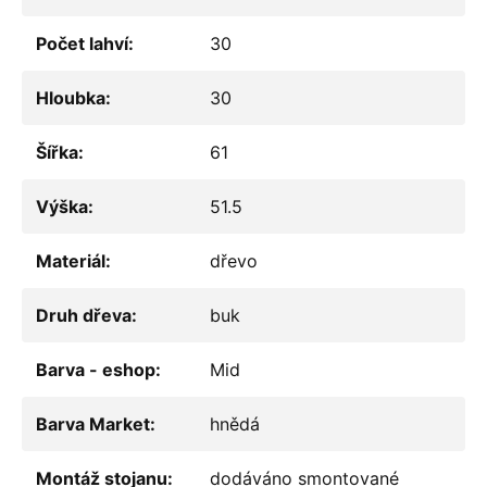
Počet lahví
:
30
Hloubka
:
30
Šířka
:
61
Výška
:
51.5
Materiál
:
dřevo
Druh dřeva
:
buk
Barva - eshop
:
Mid
Barva Market
:
hnědá
Montáž stojanu
:
dodáváno smontované