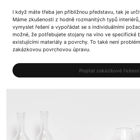
I když máte třeba jen přibližnou představu, tak je urči
Máme zkušenosti z hodně rozmanitých typů interiér
vymyslet řešení a vypořádat se s individuálními poža
možné, že potřebujete stojany na víno ve specifické ba
existujícími materiály a povrchy. To také není problé
zakázkovou povrchovou úpravu.
Poptat zakázkové řešení