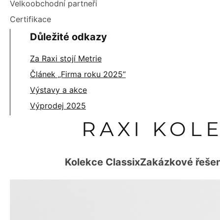
Velkoobchodní partneři
Certifikace
Důležité odkazy
Za Raxi stojí Metrie
Článek „Firma roku 2025“
Výstavy a akce
Výprodej 2025
RAXI KOL
Kolekce Classix
Zakázkové řešen