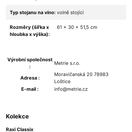
Typ stojanu na víno
:
volně stojící
Rozměry (šířka x
61 x 30 x 51,5 cm
hloubka x výška)
:
Výrobní společnost
Metrie s.r.o.
:
Moravičanská 20 78983
Adresa
:
Loštice
E-mail
:
info@metrie.cz
ZÁPATÍ
Kolekce
Raxi Classix