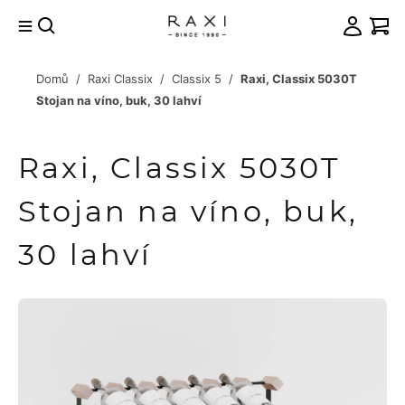
Přejít
na
obsah
Domů
/
Raxi Classix
/
Classix 5
/
Raxi, Classix 5030T
račovat
Stojan na víno, buk, 30 lahví
košíku
Raxi, Classix 5030T
Stojan na víno, buk,
30 lahví