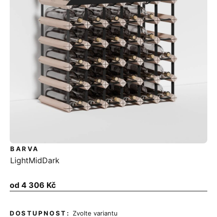
BARVA
Light
Mid
Dark
Měrná
od
4 306 Kč
cena:
Zvolte variantu