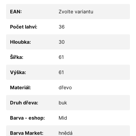
EAN
:
Zvolte variantu
Počet lahví
:
36
Hloubka
:
30
Šířka
:
61
Výška
:
61
Materiál
:
dřevo
Druh dřeva
:
buk
Barva - eshop
:
Mid
Barva Market
:
hnědá