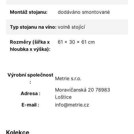
Montáž stojanu
:
dodáváno smontované
Typ stojanu na víno
:
volně stojící
Rozměry (šířka x
61 x 30 x 61 cm
hloubka x výška)
:
Výrobní společnost
Metrie s.r.o.
:
Moravičanská 20 78983
Adresa
:
Loštice
E-mail
:
info@metrie.cz
Kolekce