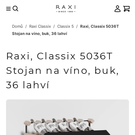
Přejít
na
obsah
Domů
/
Raxi Classix
/
Classix 5
/
Raxi, Classix 5036T
račovat
Stojan na víno, buk, 36 lahví
košíku
Raxi, Classix 5036T
Stojan na víno, buk,
36 lahví