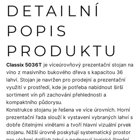
DETAILNÍ
POPIS
PRODUKTU
Classix 5036T
je víceúrovňový prezentační stojan na
víno z masivního bukového dřeva s kapacitou 36
lahví. Stojan je navržen pro prodejní a prezentační
využití v prostředí, kde je potřeba nabídnout širší
sortiment vín při zachování přehlednosti a
kompaktního půdorysu.
Konstrukce stojanu je řešena ve více úrovních. Horní
prezentační řada slouží k vystavení vybraných lahví s
dobře čitelnými vinětami a tvoří hlavní vizuální prvek
stojanu. Nižší úrovně poskytují systematický prostor
pro uložení dalších lahví a podporují logické členění