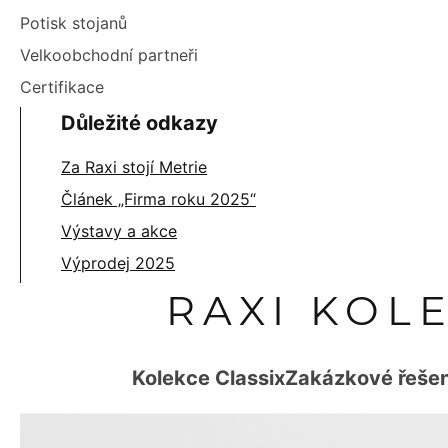
Potisk stojanů
Velkoobchodní partneři
Certifikace
Důležité odkazy
Za Raxi stojí Metrie
Článek „Firma roku 2025“
Výstavy a akce
Výprodej 2025
RAXI KOL
Kolekce Classix
Zakázkové řešen