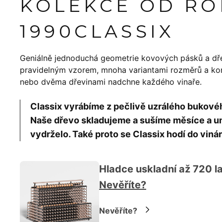
KOLEKCE OD R
1990
CLASSIX
Geniálně jednoduchá geometrie kovových pásků a dř
pravidelným vzorem, mnoha variantami rozměrů a konf
nebo dvěma dřevinami nadchne každého vinaře.
Classix vyrábíme z pečlivě uzrálého bukov
Naše dřevo skladujeme a sušíme měsíce a um
vydrželo. Také proto se Classix hodí do vinár
Hladce uskladní až 720 la
Nevěříte?
Nevěříte?