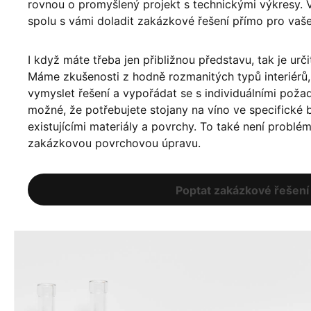
rovnou o promyšlený projekt s technickými výkresy. 
spolu s vámi doladit zakázkové řešení přímo pro vaš
I když máte třeba jen přibližnou představu, tak je urči
Máme zkušenosti z hodně rozmanitých typů interiér
vymyslet řešení a vypořádat se s individuálními poža
možné, že potřebujete stojany na víno ve specifické ba
existujícími materiály a povrchy. To také není problé
zakázkovou povrchovou úpravu.
Poptat zakázkové řešení