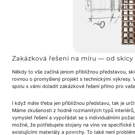
Zakázková řešení na míru — od skicy 
Někdy to vše začíná jenom přibližnou představou, sk
rovnou o promyšlený projekt s technickými výkresy. 
spolu s vámi doladit zakázkové řešení přímo pro vaš
I když máte třeba jen přibližnou představu, tak je urči
Máme zkušenosti z hodně rozmanitých typů interiér
vymyslet řešení a vypořádat se s individuálními poža
možné, že potřebujete stojany na víno ve specifické ba
existujícími materiály a povrchy. To také není problé