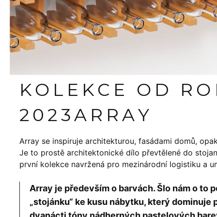
KOLEKCE OD R
2023
ARRAY
Array se inspiruje architekturou, fasádami domů, opakov
Je to prostě architektonické dílo převtělené do stoj
první kolekce navržená pro mezinárodní logistiku a 
Array je především o barvách. Šlo nám o t
„stojánku“ ke kusu nábytku, který dominuje p
dvanácti tóny nádherných pastelových bare