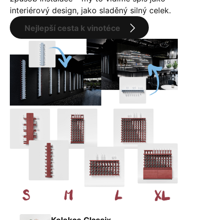
interiérový design, jako sladěný silný celek.
Nejlepší cesta k vinotéce
Kolekce Classix