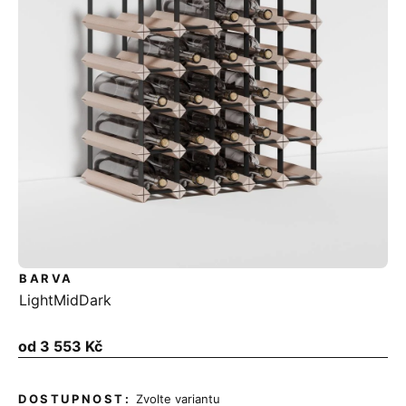
BARVA
Light
Mid
Dark
Měrná
od
3 553 Kč
cena:
Zvolte variantu