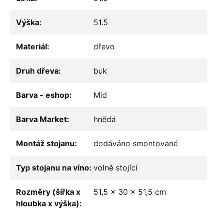
Výška
:
51.5
Materiál
:
dřevo
Druh dřeva
:
buk
Barva - eshop
:
Mid
Barva Market
:
hnědá
Montáž stojanu
:
dodáváno smontované
Typ stojanu na víno
:
volně stojící
Rozměry (šířka x
51,5 x 30 x 51,5 cm
hloubka x výška)
: