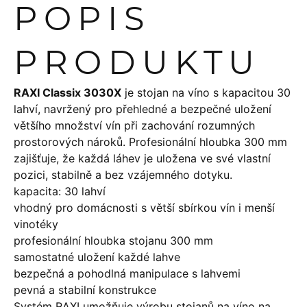
POPIS
PRODUKTU
RAXI Classix 3030X
je stojan na víno s kapacitou 30
lahví, navržený pro přehledné a bezpečné uložení
většího množství vín při zachování rozumných
prostorových nároků. Profesionální hloubka 300 mm
zajišťuje, že každá láhev je uložena ve své vlastní
pozici, stabilně a bez vzájemného dotyku.
kapacita: 30 lahví
vhodný pro domácnosti s větší sbírkou vín i menší
vinotéky
profesionální hloubka stojanu 300 mm
samostatné uložení každé lahve
bezpečná a pohodlná manipulace s lahvemi
pevná a stabilní konstrukce
Systém RAXI umožňuje výrobu stojanů na víno na