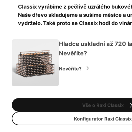
Classix vyrábíme z pečlivě uzrálého bukov
Naše dřevo skladujeme a sušíme měsíce a um
vydrželo. Také proto se Classix hodí do vinár
Hladce uskladní až 720 la
Nevěříte?
Nevěříte?
Vše o Raxi Classix
Konfigurator Raxi Classix