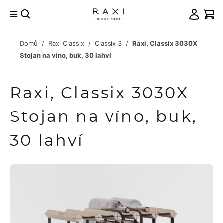
Přejít
na
obsah
Domů
/
Raxi Classix
/
Classix 3
/
Raxi, Classix 3030X
račovat
Stojan na víno, buk, 30 lahví
košíku
Raxi, Classix 3030X
Stojan na víno, buk,
30 lahví