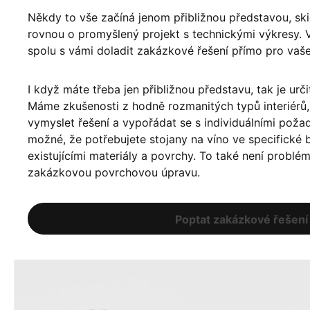
Někdy to vše začíná jenom přibližnou představou, sk
rovnou o promyšlený projekt s technickými výkresy. 
spolu s vámi doladit zakázkové řešení přímo pro vaš
I když máte třeba jen přibližnou představu, tak je urči
Máme zkušenosti z hodně rozmanitých typů interiér
vymyslet řešení a vypořádat se s individuálními poža
možné, že potřebujete stojany na víno ve specifické ba
existujícími materiály a povrchy. To také není problé
zakázkovou povrchovou úpravu.
Poptat zakázkové řešení