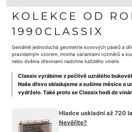
KOLEKCE OD R
1990
CLASSIX
Geniálně jednoduchá geometrie kovových pásků a dř
pravidelným vzorem, mnoha variantami rozměrů a konf
nebo dvěma dřevinami nadchne každého vinaře.
Classix vyrábíme z pečlivě uzrálého bukov
Naše dřevo skladujeme a sušíme měsíce a um
vydrželo. Také proto se Classix hodí do vinár
Hladce uskladní až 720 la
Nevěříte?