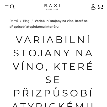
Přejít
na
obsah
Domů
/
Blog
/
Variabilní stojany na víno, které se
račovat
přizpůsobí atypickému interiéru
košíku
VARIABILNÍ
STOJANY NA
VÍNO, KTERÉ
SE
PŘIZPŮSOBÍ
ATYPICKÉMU