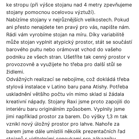
ke stropu (
při výšce stojanu nad 4 metry zpevňujeme
stojany pomocnou ocelovou výztuží).
Nabízíme stojany v nejrůznějších velikostech. Pokud
ani přesto nenajdete ten pravý pro vás, napište nám.
Rádi vám vyrobíme stojan na míru. Díky variabilitě
může stojan vyplnit atypický prostor, stát se součástí
barového pultu nebo orámovat vchod do vašeho
podniku ze všech stran. Ušetříte tak cenný prostor v
provozovně a využijete ho třeba pro další stůl se
židlemi.
Odvážných realizací se nebojíme, což dokládá třeba
stylová instalace v Latino baru pana Atishy. Potřeba
uskladnění většího počtu vín mimo sklad si žádala
kreativní nápady. Stojany Raxi jsme proto zapojili do
interiéru baru originálním způsobem. Vyplnily jsme
jimi například prostor za barem. Do výšky 1,3 m tak
vznikl nový úložný prostor pro lahve. Nahoře za
barem jsme dále umístili několik prezentačních řad
stojanů s viditelnými cenovkami pro zákazníky