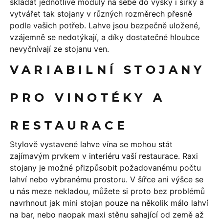
skládat jednotlivé moduly na sebe do výšky i šířky a
vytvářet tak stojany v různých rozměrech přesně
podle vašich potřeb. Lahve jsou bezpečně uložené,
vzájemně se nedotýkají, a díky dostatečné hloubce
nevyčnívají ze stojanu ven.
VARIABILNÍ STOJANY
PRO VINOTÉKY A
RESTAURACE
Stylově vystavené lahve vína se mohou stát
zajímavým prvkem v interiéru vaší restaurace. Raxi
stojany je možné přizpůsobit požadovanému počtu
lahví nebo vybranému prostoru. V šířce ani výšce se
u nás meze nekladou, můžete si proto bez problémů
navrhnout jak mini stojan pouze na několik málo lahví
na bar, nebo naopak maxi stěnu sahající od země až