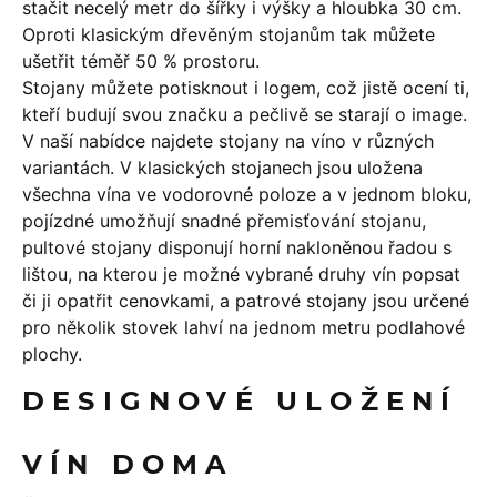
stačit necelý metr do šířky i výšky a hloubka 30 cm.
Oproti klasickým dřevěným stojanům tak můžete
ušetřit téměř 50 % prostoru.
Stojany můžete potisknout i logem, což jistě ocení ti,
kteří budují svou značku a pečlivě se starají o image.
V naší nabídce najdete stojany na víno v různých
variantách. V
klasických stojanech
jsou uložena
všechna vína ve vodorovné poloze a v jednom bloku,
pojízdné
umožňují snadné přemisťování stojanu,
pultové stojany
disponují horní nakloněnou řadou s
lištou, na kterou je možné vybrané druhy vín popsat
či ji opatřit cenovkami, a
patrové stojany
jsou určené
pro několik stovek lahví na jednom metru podlahové
plochy.
DESIGNOVÉ ULOŽENÍ
VÍN DOMA