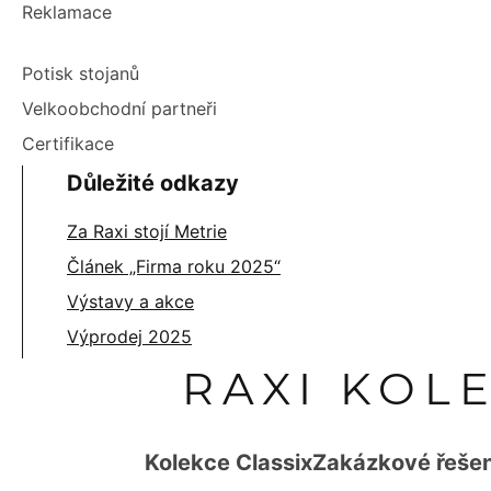
Reklamace
Potisk stojanů
Velkoobchodní partneři
Certifikace
Důležité odkazy
Za Raxi stojí Metrie
Článek „Firma roku 2025“
Výstavy a akce
Výprodej 2025
RAXI KOL
Kolekce Classix
Zakázkové řešen