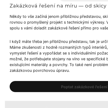
Zakázková řešení na míru — od skicy 
Někdy to vše začíná jenom přibližnou představou, sk
rovnou o promyšlený projekt s technickými výkresy. 
spolu s vámi doladit zakázkové řešení přímo pro vaš
I když máte třeba jen přibližnou představu, tak je urči
Máme zkušenosti z hodně rozmanitých typů interiér
vymyslet řešení a vypořádat se s individuálními poža
možné, že potřebujete stojany na víno ve specifické ba
existujícími materiály a povrchy. To také není problé
zakázkovou povrchovou úpravu.
Poptat zakázkové řešení