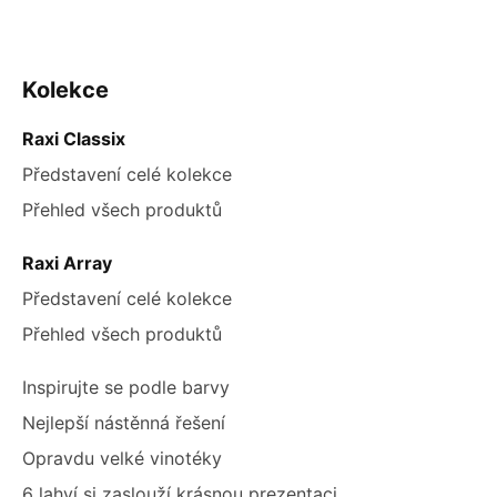
ZÁPATÍ
Kolekce
Raxi Classix
Představení celé kolekce
Přehled všech produktů
Raxi Array
Představení celé kolekce
Přehled všech produktů
Inspirujte se podle barvy
Nejlepší nástěnná řešení
Opravdu velké vinotéky
6 lahví si zaslouží krásnou prezentaci