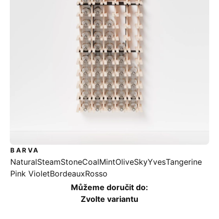
BARVA
Natural
Steam
Stone
Coal
Mint
Olive
Sky
Yves
Tangerine
Pink Violet
Bordeaux
Rosso
Můžeme doručit do:
Zvolte variantu