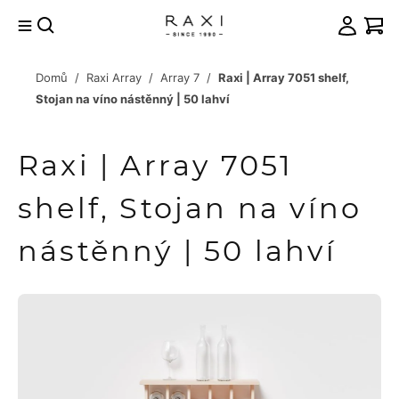
Přejít
na
obsah
Domů
/
Raxi Array
/
Array 7
/
Raxi | Array 7051 shelf,
račovat
Stojan na víno nástěnný | 50 lahví
košíku
Raxi | Array 7051
shelf, Stojan na víno
nástěnný | 50 lahví