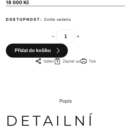
Měrná
18 000 Kč
cena:
Zvolte variantu
−
+
Přidat do košíku
Sdílet
Zeptat se
Tisk
Popis
DETAILNÍ