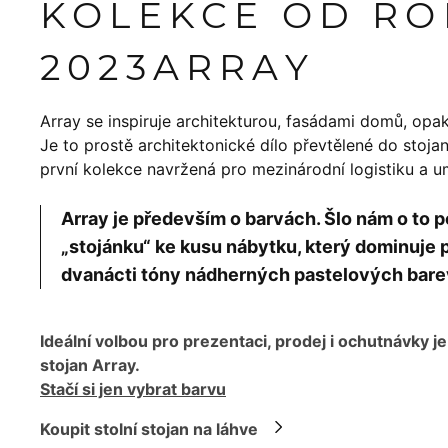
KOLEKCE OD R
2023
ARRAY
Array se inspiruje architekturou, fasádami domů, opakov
Je to prostě architektonické dílo převtělené do stoj
první kolekce navržená pro mezinárodní logistiku a 
Array je především o barvách. Šlo nám o t
„stojánku“ ke kusu nábytku, který dominuje p
dvanácti tóny nádherných pastelových bare
Ideální volbou pro prezentaci, prodej i ochutnávky je
stojan Array.
Stačí si jen vybrat barvu
Koupit stolní stojan na láhve