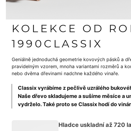
KOLEKCE OD R
1990
CLASSIX
Geniálně jednoduchá geometrie kovových pásků a dř
pravidelným vzorem, mnoha variantami rozměrů a konf
nebo dvěma dřevinami nadchne každého vinaře.
Classix vyrábíme z pečlivě uzrálého bukov
Naše dřevo skladujeme a sušíme měsíce a um
vydrželo. Také proto se Classix hodí do vinár
Hladce uskladní až 720 la