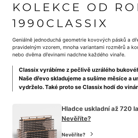
KOLEKCE OD R
1990
CLASSIX
Geniálně jednoduchá geometrie kovových pásků a dř
pravidelným vzorem, mnoha variantami rozměrů a konf
nebo dvěma dřevinami nadchne každého vinaře.
Classix vyrábíme z pečlivě uzrálého bukov
Naše dřevo skladujeme a sušíme měsíce a um
vydrželo. Také proto se Classix hodí do vinár
Hladce uskladní až 720 la
Nevěříte?
Nevěříte?