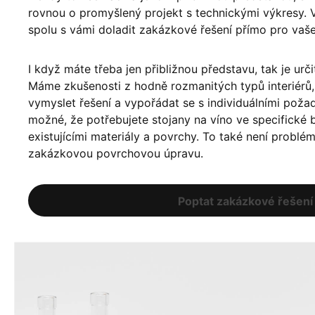
rovnou o promyšlený projekt s technickými výkresy. 
spolu s vámi doladit zakázkové řešení přímo pro vaš
I když máte třeba jen přibližnou představu, tak je urči
Máme zkušenosti z hodně rozmanitých typů interiér
vymyslet řešení a vypořádat se s individuálními poža
možné, že potřebujete stojany na víno ve specifické ba
existujícími materiály a povrchy. To také není problé
zakázkovou povrchovou úpravu.
Poptat zakázkové řešení