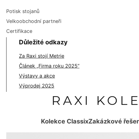
Potisk stojanů
Velkoobchodní partneři
Certifikace
Důležité odkazy
Za Raxi stojí Metrie
Článek „Firma roku 2025“
Výstavy a akce
Výprodej 2025
RAXI KOL
Kolekce Classix
Zakázkové řešen