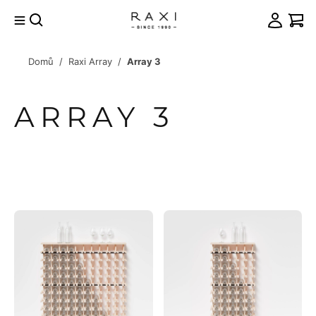
Přejít
na
obsah
Domů
/
Raxi Array
/
Array 3
račovat
košíku
ARRAY 3
VÝPIS
PRODUKTŮ