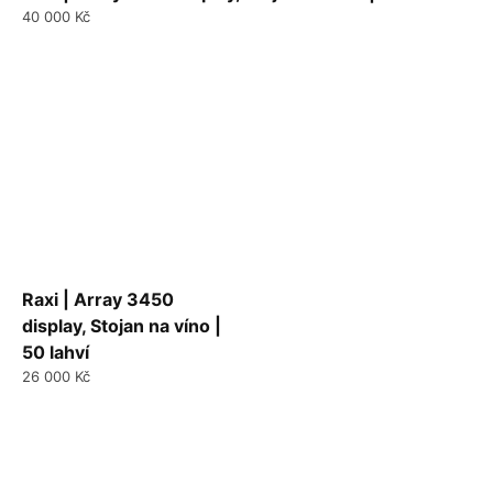
40 000 Kč
Raxi | Array 3450
display, Stojan na víno |
50 lahví
26 000 Kč
Ovládací
prvky