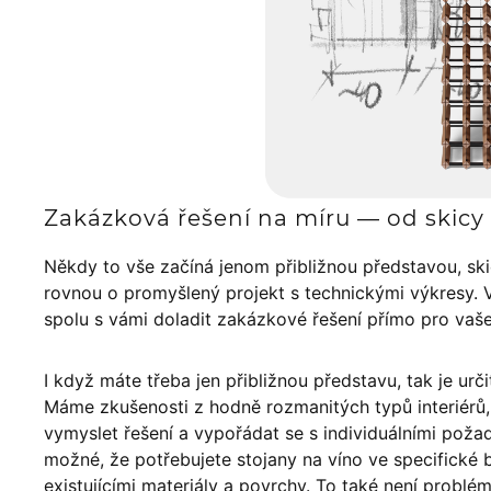
Zakázková řešení na míru — od skicy 
Někdy to vše začíná jenom přibližnou představou, sk
rovnou o promyšlený projekt s technickými výkresy. 
spolu s vámi doladit zakázkové řešení přímo pro vaš
I když máte třeba jen přibližnou představu, tak je urči
Máme zkušenosti z hodně rozmanitých typů interiér
vymyslet řešení a vypořádat se s individuálními poža
možné, že potřebujete stojany na víno ve specifické ba
existujícími materiály a povrchy. To také není problé