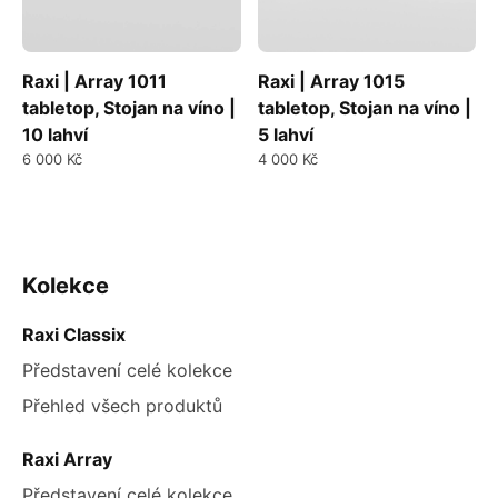
Raxi | Array 1011
Raxi | Array 1015
tabletop, Stojan na víno |
tabletop, Stojan na víno |
10 lahví
5 lahví
6 000 Kč
4 000 Kč
Ovládací
prvky
ZÁPATÍ
Kolekce
výpisu
Raxi Classix
Představení celé kolekce
Přehled všech produktů
Raxi Array
Představení celé kolekce