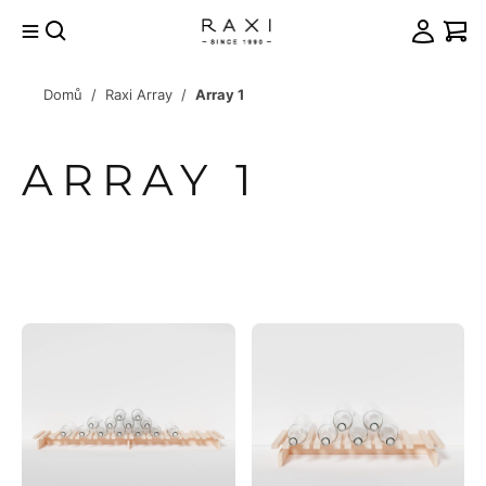
Přejít
na
obsah
Domů
/
Raxi Array
/
Array 1
račovat
košíku
ARRAY 1
VÝPIS
PRODUKTŮ