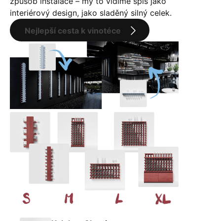
způsob instalace – my to vidíme spíš jako
interiérový design, jako sladěný silný celek.
Nejlepší cesta k vinotéce