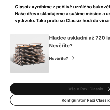
Classix vyrábíme z pečlivě uzrálého bukov
Naše dřevo skladujeme a sušíme měsíce a um
vydrželo. Také proto se Classix hodí do vinár
Hladce uskladní až 720 la
Nevěříte?
Nevěříte?
Vše o Raxi Classix
Konfigurator Raxi Classix